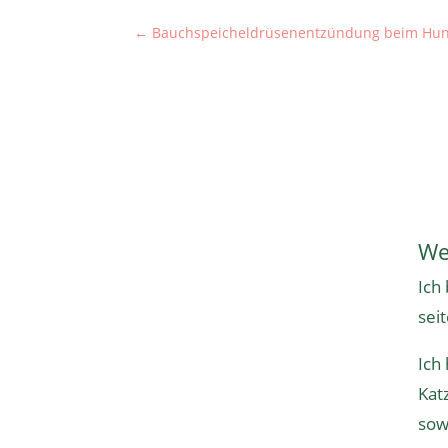
←
Bauchspeicheldrüsenentzündung beim Hund 
We
Ich
sei
Ich
Kat
sow