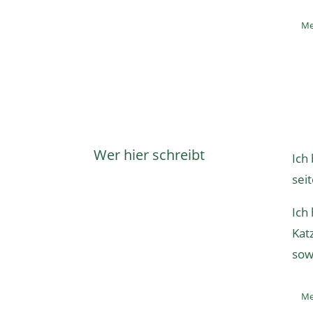
Me
Wer hier schreibt
Ich
sei
Ich
Kat
sow
Me